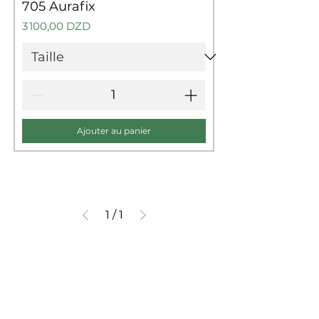
705 Aurafix
Prix
3 100,00 DZD
Ajouter au panier
1
/
1