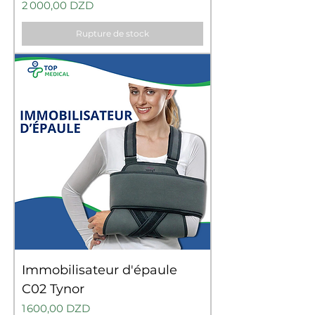
Prix
2 000,00 DZD
Rupture de stock
Immobilisateur d'épaule
C02 Tynor
Prix
1 600,00 DZD