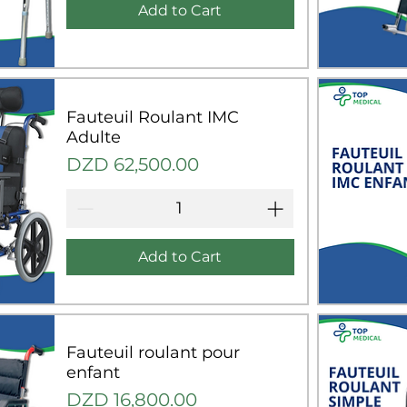
Add to Cart
Q
Fauteuil Roulant IMC
Adulte
Price
DZD 62,500.00
Add to Cart
Q
Fauteuil roulant pour
enfant
Price
DZD 16,800.00