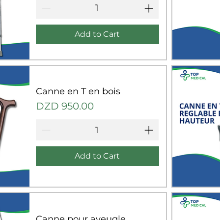
Add to Cart
Q
Canne en T en bois
Price
DZD 950.00
Add to Cart
Q
Canne pour aveugle