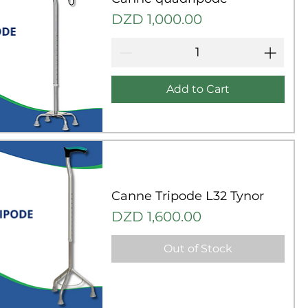
Price
DZD 1,000.00
Add to Cart
uick View
Canne Tripode L32 Tynor
Price
DZD 1,600.00
Out of Stock