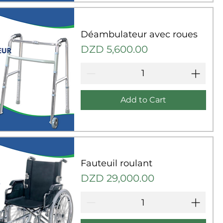
uick View
Déambulateur avec roues
Price
DZD 5,600.00
Add to Cart
uick View
Fauteuil roulant
Price
DZD 29,000.00