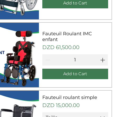
Add to Cart
uick View
Fauteuil Roulant IMC
enfant
Price
DZD 61,500.00
Add to Cart
uick View
Fauteuil roulant simple
Price
DZD 15,000.00