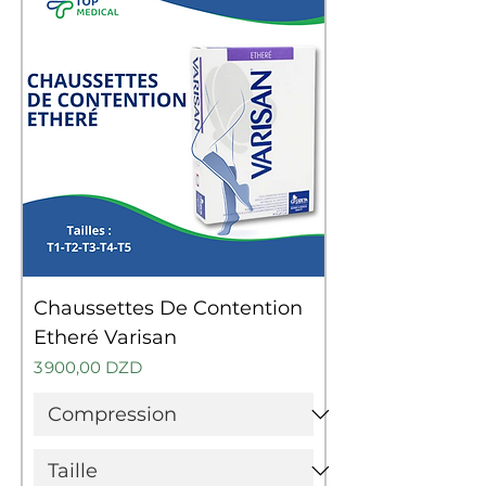
Chaussettes De Contention
Etheré Varisan
Prix
3 900,00 DZD