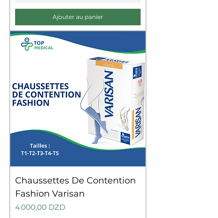
Ajouter au panier
Chaussettes De Contention
Fashion Varisan
Prix
4 000,00 DZD