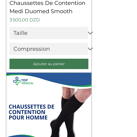
Chaussettes De Contention
Medi Duomed Smooth
Prix
3 500,00 DZD
Ajouter au panier