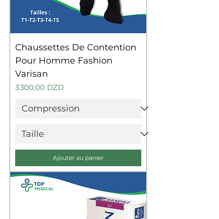
Chaussettes De Contention
Pour Homme Fashion
Varisan
Prix
3 300,00 DZD
Ajouter au panier