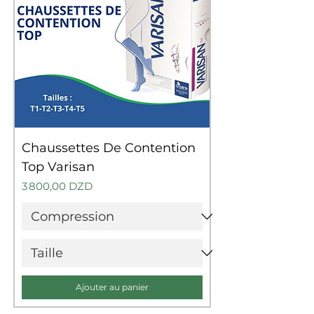
Chaussettes De Contention
Top Varisan
Prix
3 800,00 DZD
Ajouter au panier