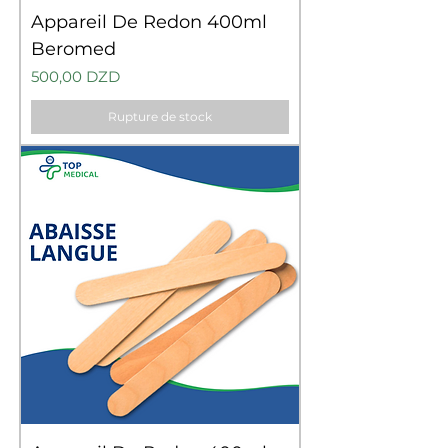
Appareil De Redon 400ml
Beromed
Prix
500,00 DZD
Rupture de stock