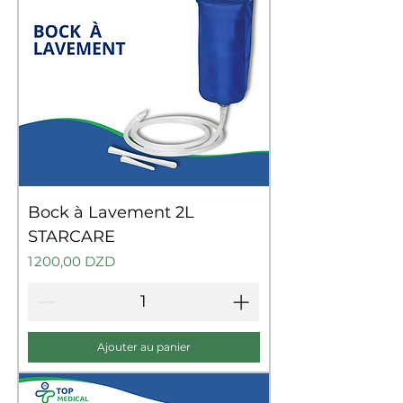
Bock à Lavement 2L
STARCARE
Prix
1 200,00 DZD
Ajouter au panier