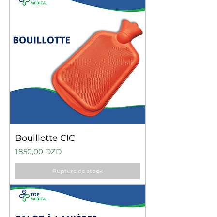
Bouillotte CIC
Prix
1 850,00 DZD
Rupture de stock