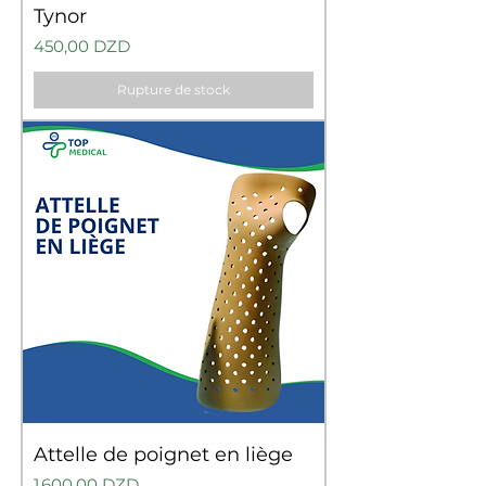
Tynor
Prix
450,00 DZD
Rupture de stock
Attelle de poignet en liège
Prix
1 600,00 DZD