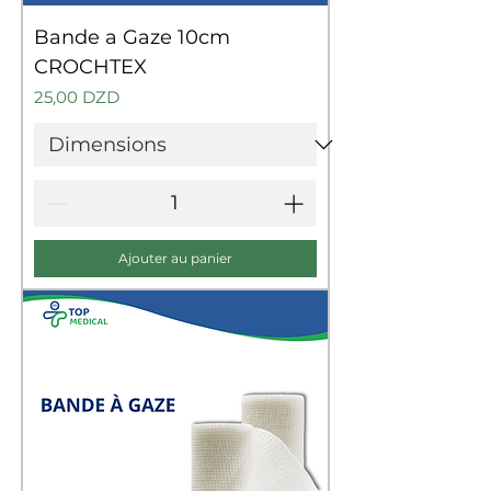
Bande a Gaze 10cm
CROCHTEX
Prix
25,00 DZD
Ajouter au panier