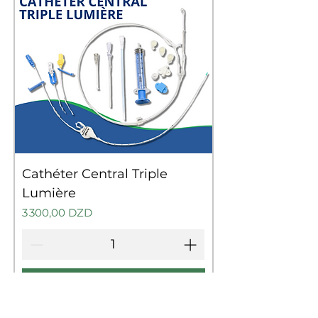
Cathéter Central Triple
Lumière
Prix
3 300,00 DZD
Ajouter au panier