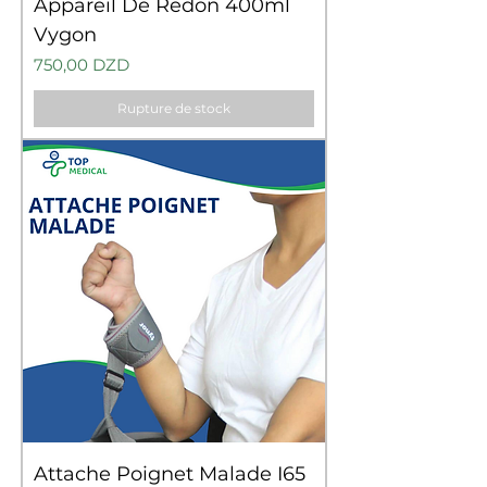
Appareil De Redon 400ml
Vygon
Prix
750,00 DZD
Rupture de stock
Attache Poignet Malade I65