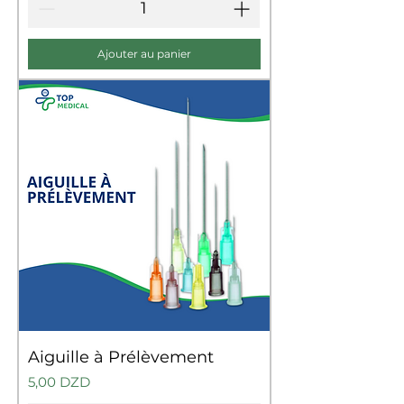
Ajouter au panier
Aiguille à Prélèvement
Prix
5,00 DZD