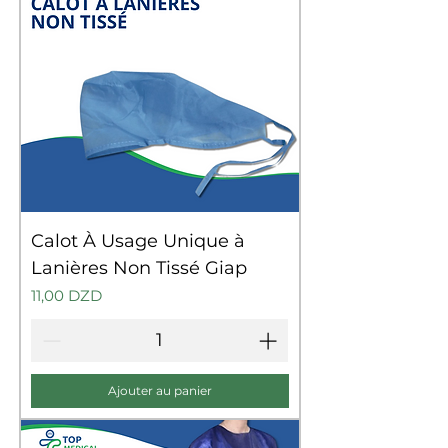
Calot À Usage Unique à
Lanières Non Tissé Giap
Prix
11,00 DZD
Ajouter au panier