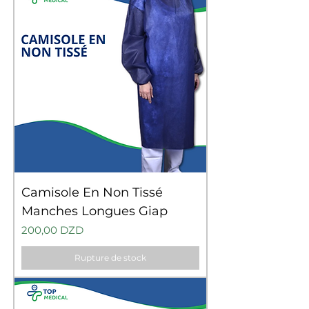
Camisole En Non Tissé
Manches Longues Giap
Prix
200,00 DZD
Rupture de stock