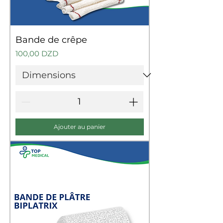
Bande de crêpe
Prix
100,00 DZD
Ajouter au panier