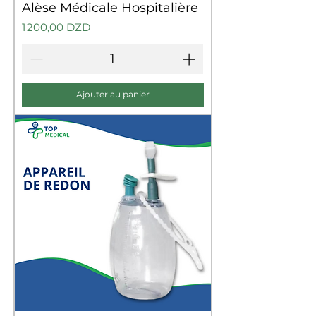
Alèse Médicale Hospitalière
Prix
1 200,00 DZD
Ajouter au panier