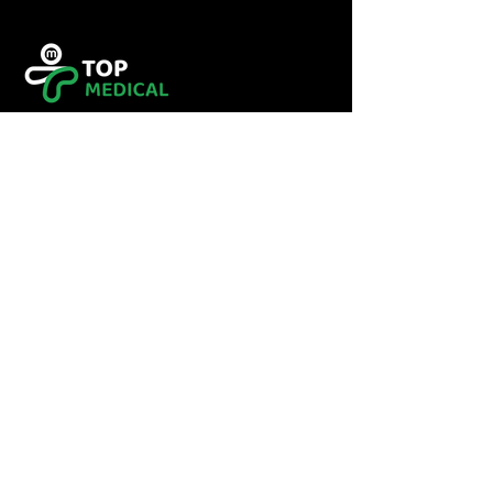
Tel :
0560349246
Tel :
043416783
Email:
contact@topmedical-
dz.com
Fax :
043416784
© 2023 TOP MEDICAL.
Powered and secured by
Hexalogy++