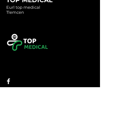
Eurl top medical
Tlemcen
Tel :
0560349246
Tel :
043416783
Email:
contact@topmedical-
dz.com
Fax :
043416784
© 2023 TOP MEDICAL.