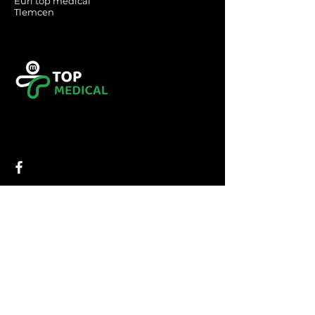
Eurl top medical
Tlemcen
Tel :
0560349246
Tel :
043416783
Email:
contact@topmedical-
dz.com
Fax :
043416784
© 2023 TOP MEDICAL.
Powered and secured by