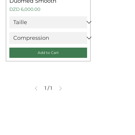
Duomed Smooth
Price
DZD 6,000.00
Add to Cart
1
/
1