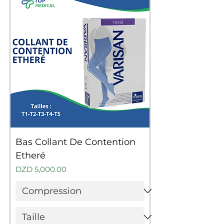
Bas Collant De Contention
Etheré
Price
DZD 5,000.00