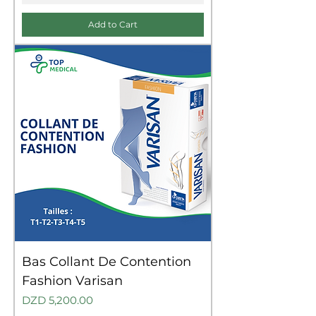
Add to Cart
Bas Collant De Contention
Fashion Varisan
Price
DZD 5,200.00