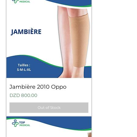
Jambière 2010 Oppo
Price
DZD 800.00
Out of Stock