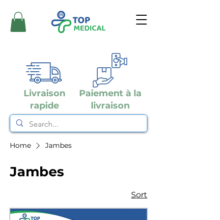
Livraison
Paiement à la
rapide
livraison
Home
Jambes
Jambes
Sort