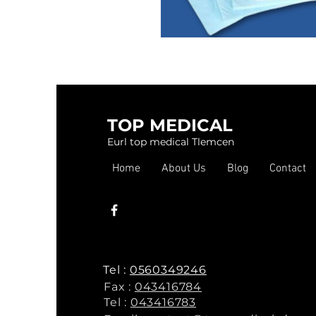
TOP MEDICAL
Eurl top medical Tlemcen
Home
About Us
Blog
Contact
Tel :
0560349246
Fax :
043416784
Tel :
043416783