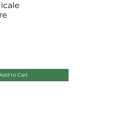
icale
re
ce
Add to Cart