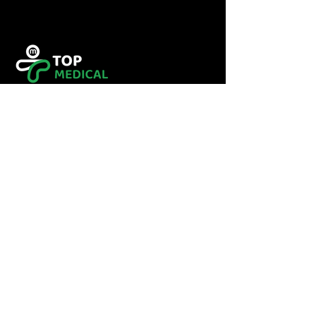
Tel :
0560349246
Tel :
043416783
Email:
contact@topmedical-
dz.com
Fax :
043416784
© 2023 TOP MEDICAL.
Powered and secured by
Hexalogy++