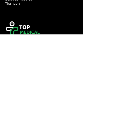
Tlemcen
Tel :
0560349246
Tel :
043416783
Email:
contact@topmedical-
dz.com
Fax :
043416784
© 2023 TOP MEDICAL.
Powered and secured by