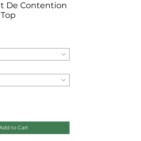
nt De Contention
 Top
ce
Add to Cart