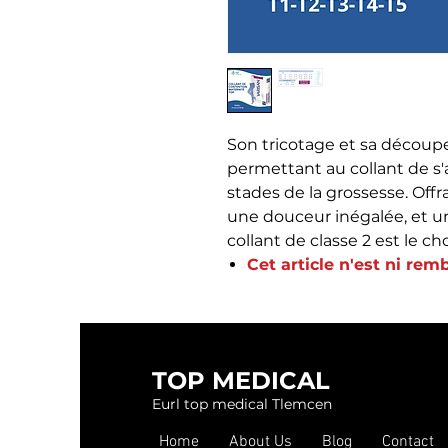
Son tricotage et sa découp
permettant au collant de s'
stades de la grossesse. Off
une douceur inégalée, et un
collant de classe 2 est le c
Cet article n'est ni re
TOP MEDICAL
Eurl top medical Tlemcen
Home
About Us
Blog
Contact