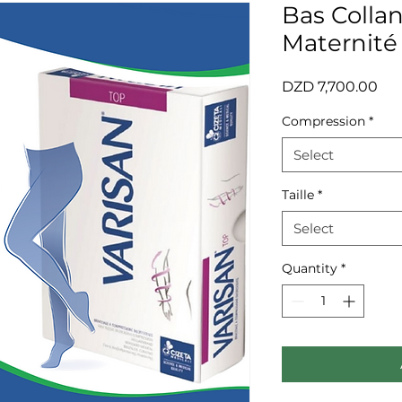
Bas Colla
Maternité
Pri
DZD 7,700.00
Compression
*
Select
Taille
*
Select
Quantity
*