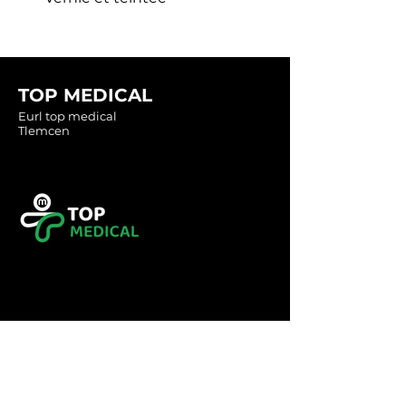
TOP MEDICAL
Eurl top medical
Tlemcen
Tel :
0560349246
Tel :
043416783