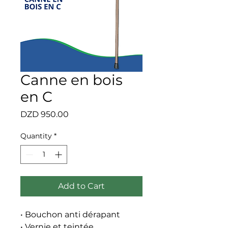
Canne en bois
en C
Price
DZD 950.00
Quantity
*
Add to Cart
• Bouchon anti dérapant
• Vernie et teintée