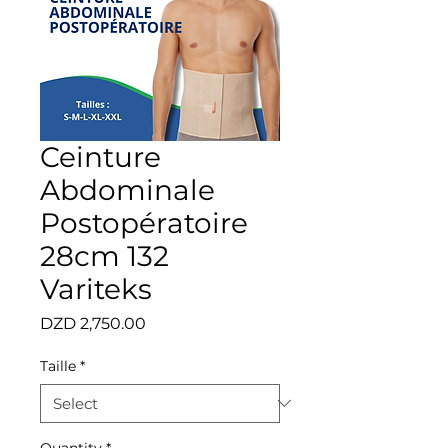
Ceinture
Abdominale
Postopératoire
28cm 132
Variteks
Price
DZD 2,750.00
Taille
*
Quantity
*