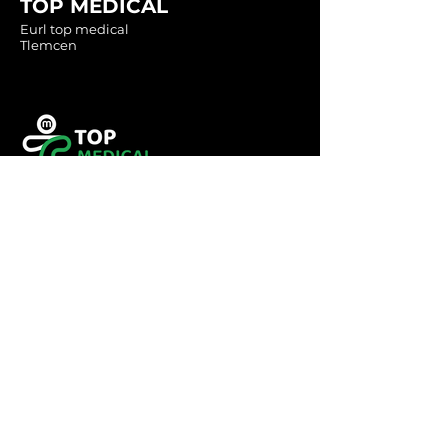
TOP MEDICAL
Eurl top medical
Tlemcen
Tel :
0560349246
Tel :
043416783
Email:
contact@topmedical-
dz.com
Fax :
043416784
© 2023 TOP MEDICAL.