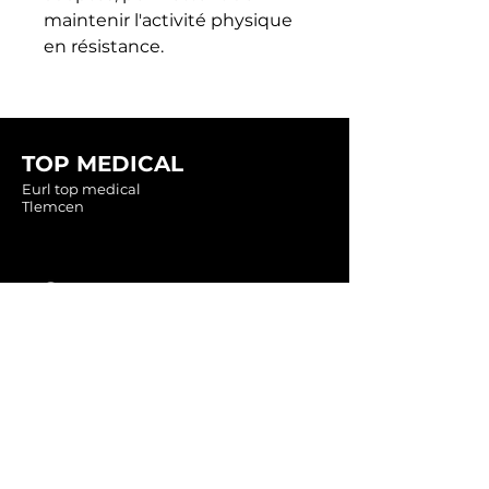
maintenir l'activité physique 
en résistance.
TOP MEDICAL
Eurl top medical
Tlemcen
Tel :
0560349246