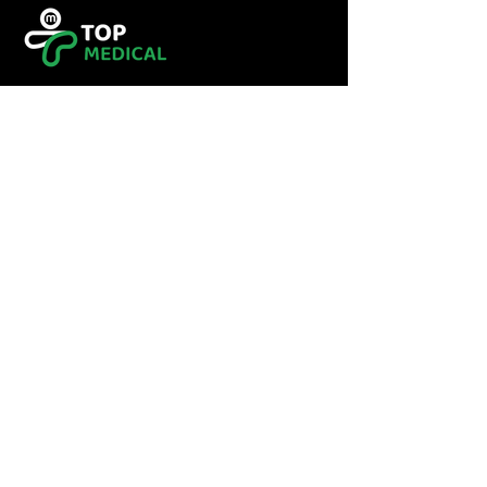
Tel :
0560349246
Tel :
043416783
Email:
contact@topmedical-
dz.com
Fax :
043416784
© 2023 TOP MEDICAL.
Powered and secured by
Hexalogy++