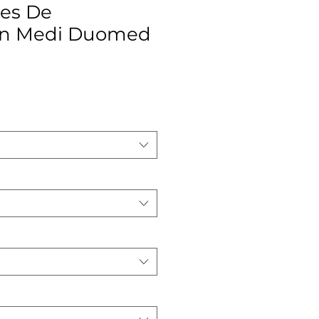
es De
on Medi Duomed
ce