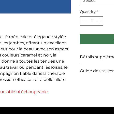
Select
Quantity
*
cité médicale et élégance stylée.
 les jambes, offrant un excellent
eur pour la peau. Avec son aspect
 couleurs caramel et noir, la
Détails supplém
 donne à toutes les tenues une
Composition:
au travail ou pendant les loisirs, le
Guide des tailles:
Compression moye
agnon fiable dans la thérapie
Elasthane
ession efficace - et a belle allure
Où mesurer ?
Compression forte
(suivre le tableau s
Indications:
1. Choix de la taille:
oursable ni échangeable.
- Troubles veineux 
Mesurez la circonf
CEAP
points suivants:
- Œdème de reperfu
cG :
Circonférenc
traumatique, post
dessous du pli fe