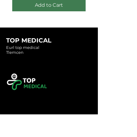
Add to Cart
TOP MEDICAL
Eurl top medical
Tlemcen
Tel :
0560349246