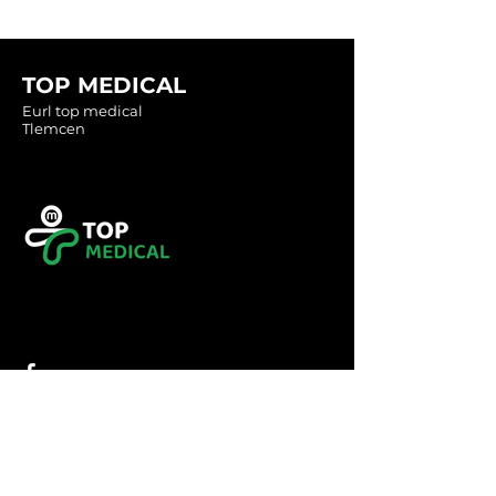
TOP MEDICAL
Eurl top medical
Tlemcen
Tel :
0560349246
Tel :
043416783
Email:
contact@topmedical-