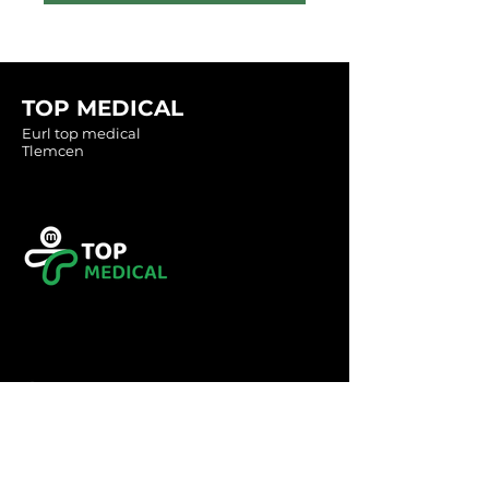
TOP MEDICAL
Eurl top medical
Tlemcen
Tel :
0560349246
Tel :
043416783