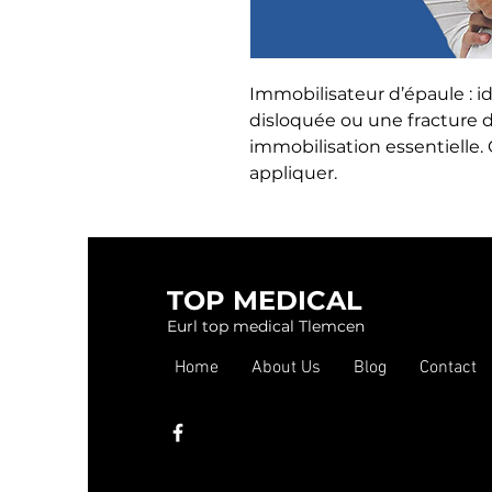
Immobilisateur d’épaule : i
disloquée ou une fracture de
immobilisation essentielle. Co
appliquer.
TOP MEDICAL
Eurl top medical Tlemcen
Home
About Us
Blog
Contact