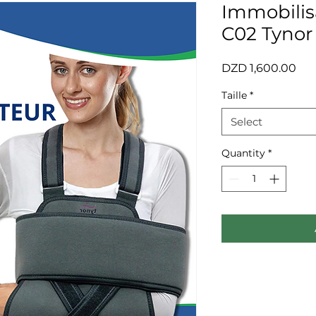
Immobilis
C02 Tynor
Pri
DZD 1,600.00
Taille
*
Select
Quantity
*