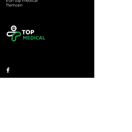
Eurl top medical
Tlemcen
Tel :
0560349246
Tel :
043416783
Email:
contact@topmedical-
dz.com
Fax :
043416784
© 2023 TOP MEDICAL.
Powered and secured by