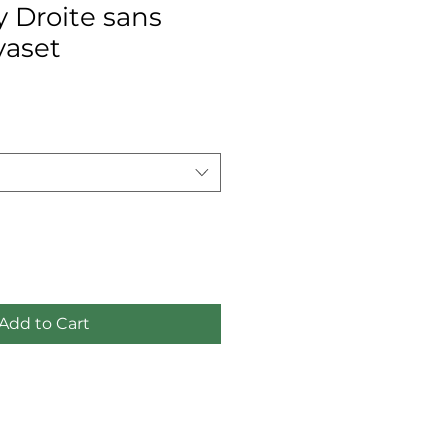
y Droite sans
vaset
Add to Cart