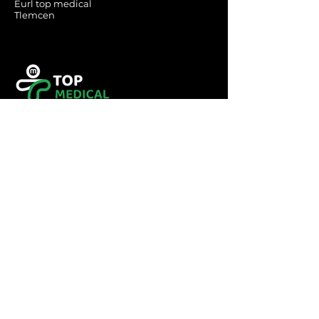
Eurl top medical
Tlemcen
Tel :
0560349246
Tel :
043416783
Email:
contact@topmedical-
dz.com
Fax :
043416784
© 2023 TOP MEDICAL.
Powered and secured by