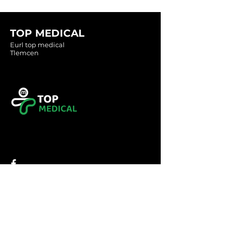
TOP MEDICAL
Eurl top medical
Tlemcen
Tel :
0560349246
Tel :
043416783
Email:
contact@topmedical-
dz.com