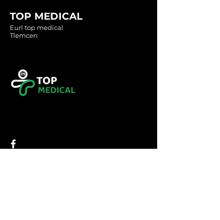
TOP MEDICAL
Eurl top medical
Tlemcen
Tel :
0560349246
Tel :
043416783
Email:
contact@topmedical-
dz.com
Fax :
043416784