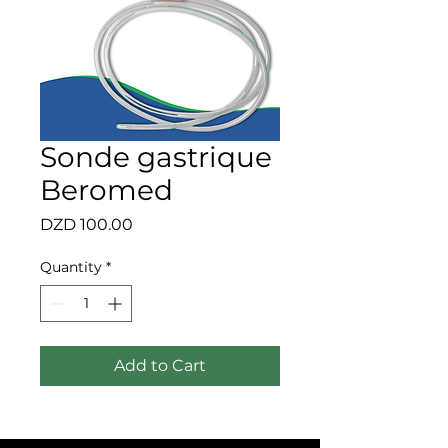
Sonde gastrique
Beromed
Price
DZD 100.00
Quantity
*
Add to Cart