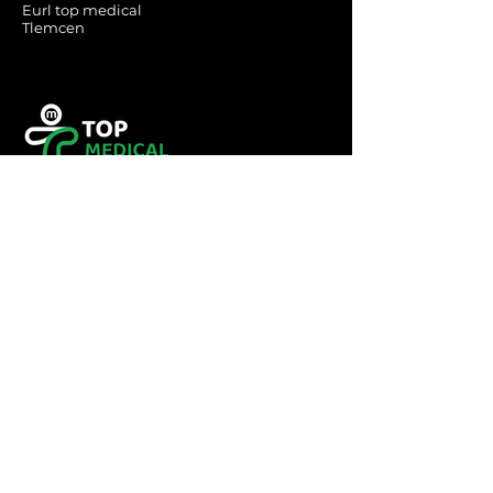
Eurl top medical
Tlemcen
Tel :
0560349246
Tel :
043416783
Email:
contact@topmedical-
dz.com
Fax :
043416784
© 2023 TOP MEDICAL.
Powered and secured by