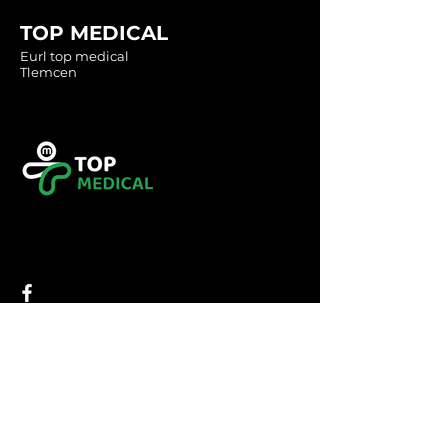
TOP MEDICAL
Eurl top medical
Tlemcen
Tel :
0560349246
Tel :
043416783
Email:
contact@topmedical-
dz.com
Fax :
043416784