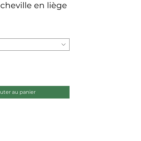
 cheville en liège
x
uter au panier