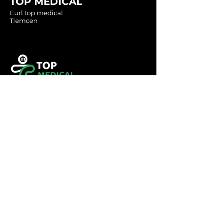
TOP MEDICAL
Eurl top medical
Tlemcen
Tel :
0560349246
Tel :
043416783
Email:
contact@topmedical-
dz.com
Fax :
043416784
© 2023 TOP MEDICAL.