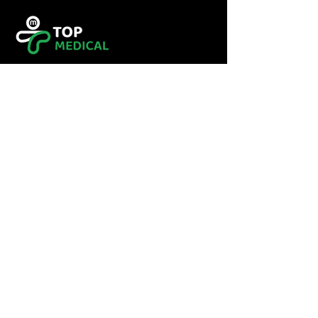
Tel :
0560349246
Tel :
043416783
Email:
contact@topmedical-
dz.com
Fax :
043416784
© 2023 TOP MEDICAL.
Powered and secured by
Hexalogy++