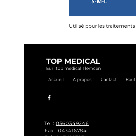
Utilisé pour les traitement
TOP MEDICAL
Eurl top medical Tlemcen
Accueil
A propos
Contact
Bout
Tel :
0560349246
Fax :
043416784