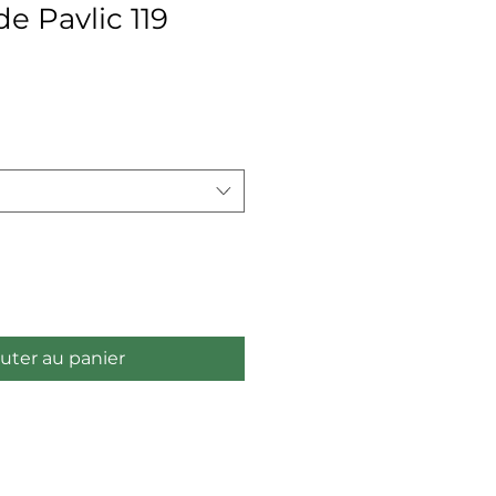
e Pavlic 119
x
uter au panier