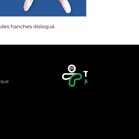
s des hanches disloqué.
ique