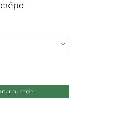
 crêpe
uter au panier