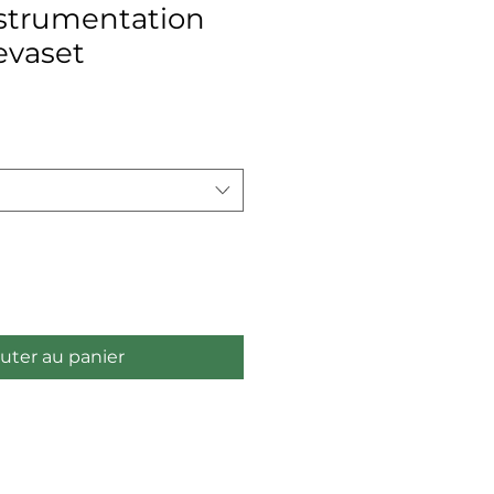
nstrumentation
evaset
x
uter au panier