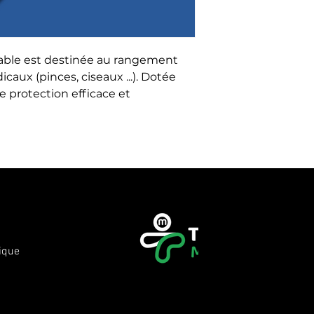
dable est destinée au rangement 
aux (pinces, ciseaux ...). Dotée 
e protection efficace et 
ique