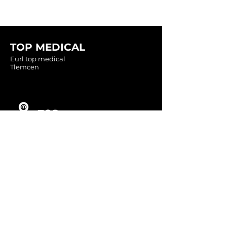
TOP MEDICAL
Eurl top medical
Tlemcen
Tel :
0560349246
Tel :
043416783
Email:
contact@topmedical-