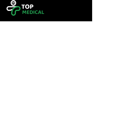
Tel :
0560349246
Tel :
043416783
Email:
contact@topmedical-
dz.com
Fax :
043416784
© 2023 TOP MEDICAL.
Powered and secured by
Hexalogy++