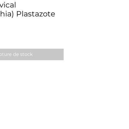
vical
hia) Plastazote
x
ture de stock