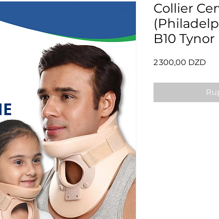
Collier Cer
(Philadelp
B10 Tynor
Pri
2 300,00 DZD
Rup