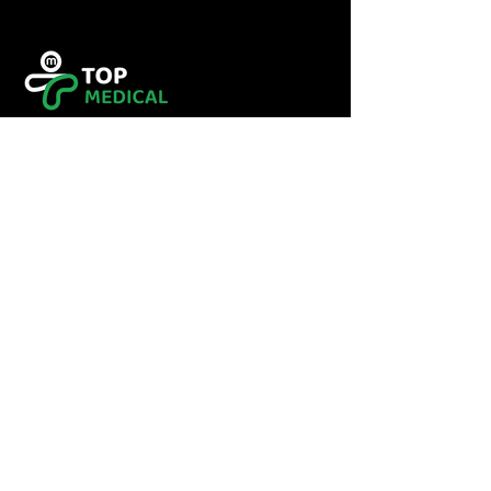
Tel :
0560349246
Tel :
043416783
Email:
contact@topmedical-
dz.com
Fax :
043416784
© 2023 TOP MEDICAL.
Powered and secured by
Hexalogy++