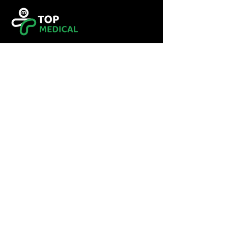
Tel :
0560349246
Tel :
043416783
Email:
contact@topmedical-
dz.com
Fax :
043416784
© 2023 TOP MEDICAL.
Powered and secured by
Hexalogy++