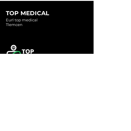
TOP MEDICAL
Eurl top medical
Tlemcen
Tel :
0560349246
Tel :
043416783
Email:
contact@topmedical-
dz.com