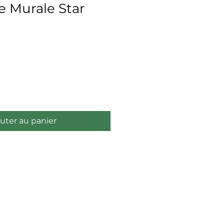
e Murale Star
x
uter au panier