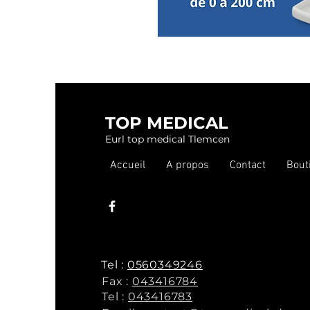
TOP MEDICAL
Eurl top medical Tlemcen
Accueil
A propos
Contact
Bout
Tel :
0560349246
Fax :
043416784
Tel :
043416783