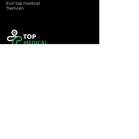
Eurl top medical
Tlemcen
Tel :
0560349246
Tel :
043416783
Email:
contact@topmedical-
dz.com
Fax :
043416784
© 2023 TOP MEDICAL.
Powered and secured by