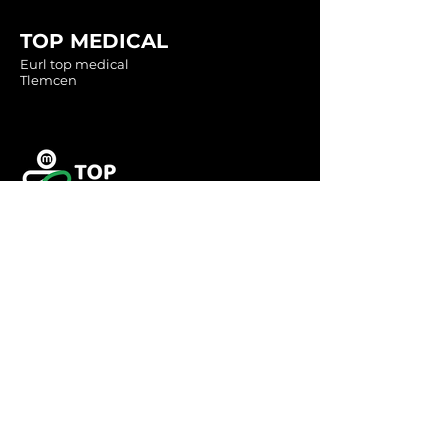
TOP MEDICAL
Eurl top medical
Tlemcen
Tel :
0560349246
Tel :
043416783
Email:
contact@topmedical-
dz.com