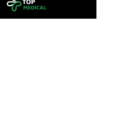
Tel :
0560349246
Tel :
043416783
Email:
contact@topmedical-
dz.com
Fax :
043416784
© 2023 TOP MEDICAL.
Powered and secured by
Hexalogy++