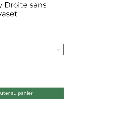
y Droite sans
vaset
uter au panier