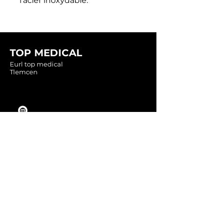
l'acier inoxydable.
TOP MEDICAL
Eurl top medical
Tlemcen
Tel :
0560349246
Tel :
043416783