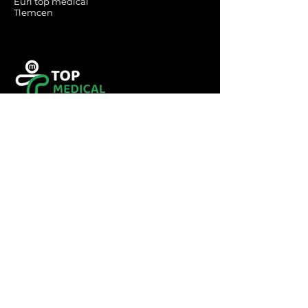
Eurl top medical
Tlemcen
Tel :
0560349246
Tel :
043416783
Email:
contact@topmedical-
dz.com
Fax :
043416784
© 2023 TOP MEDICAL.
Powered and secured by