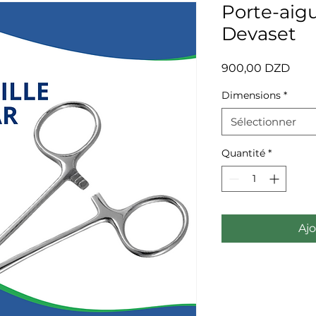
Porte-aig
Devaset
Prix
900,00 DZD
Dimensions
*
Sélectionner
Quantité
*
Ajo