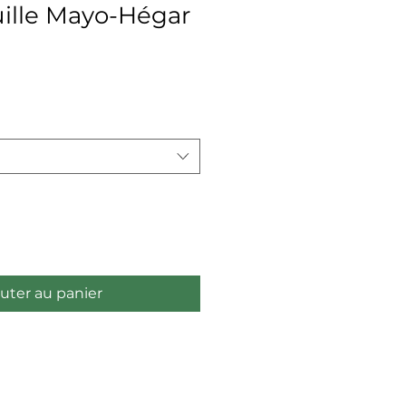
uille Mayo-Hégar
uter au panier