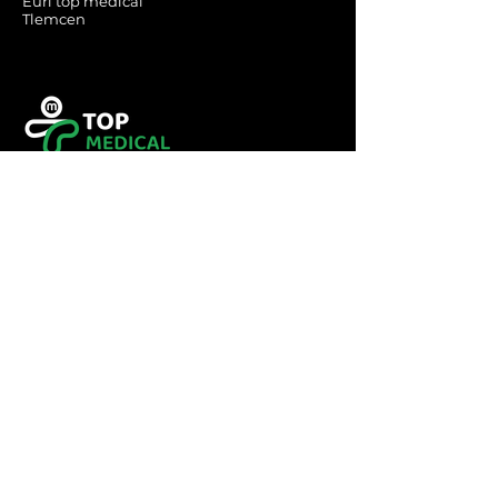
Eurl top medical
Tlemcen
Tel :
0560349246
Tel :
043416783
Email:
contact@topmedical-
dz.com
Fax :
043416784
© 2023 TOP MEDICAL.
Powered and secured by